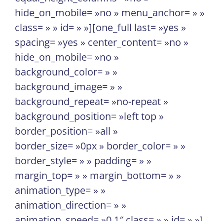
hide_on_mobile= »no » menu_anchor= » »
class= » » id= » »][one_full last= »yes »
spacing= »yes » center_content= »no »
hide_on_mobile= »no »
background_color= » »
background_image= » »
background_repeat= »no-repeat »
background_position= »left top »
border_position= »all »
border_size= »0px » border_color= » »
border_style= » » padding= » »
margin_top= » » margin_bottom= » »
animation_type= » »
animation_direction= » »
animation_speed= »0.1″ class= » » id= » »]