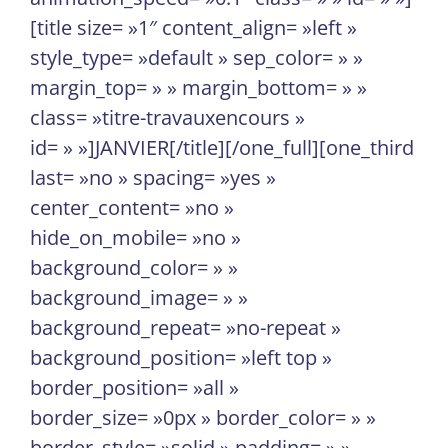
[title size= »1″ content_align= »left »
style_type= »default » sep_color= » »
margin_top= » » margin_bottom= » »
class= »titre-travauxencours »
id= » »]JANVIER[/title][/one_full][one_third
last= »no » spacing= »yes »
center_content= »no »
hide_on_mobile= »no »
background_color= » »
background_image= » »
background_repeat= »no-repeat »
background_position= »left top »
border_position= »all »
border_size= »0px » border_color= » »
border_style= »solid » padding= » »