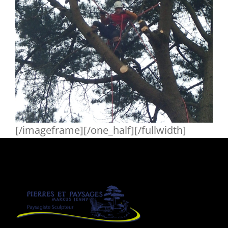
[/imageframe][/one_half][/fullwidth]