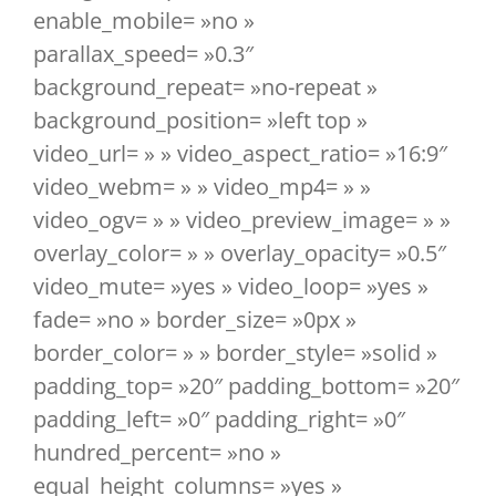
enable_mobile= »no »
parallax_speed= »0.3″
background_repeat= »no-repeat »
background_position= »left top »
video_url= » » video_aspect_ratio= »16:9″
video_webm= » » video_mp4= » »
video_ogv= » » video_preview_image= » »
overlay_color= » » overlay_opacity= »0.5″
video_mute= »yes » video_loop= »yes »
fade= »no » border_size= »0px »
border_color= » » border_style= »solid »
padding_top= »20″ padding_bottom= »20″
padding_left= »0″ padding_right= »0″
hundred_percent= »no »
equal_height_columns= »yes »