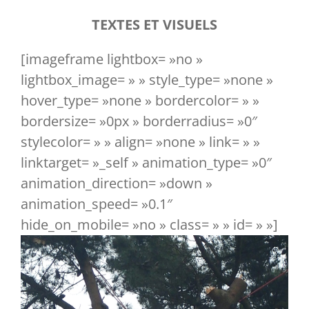
TEXTES ET VISUELS
[imageframe lightbox= »no »
lightbox_image= » » style_type= »none »
hover_type= »none » bordercolor= » »
bordersize= »0px » borderradius= »0″
stylecolor= » » align= »none » link= » »
linktarget= »_self » animation_type= »0″
animation_direction= »down »
animation_speed= »0.1″
hide_on_mobile= »no » class= » » id= » »]