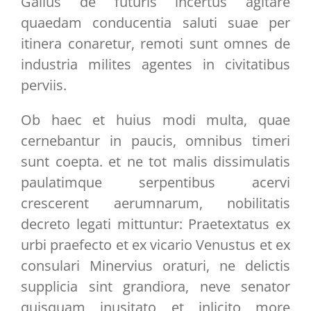
Gallus de futuris incertus agitare
quaedam conducentia saluti suae per
itinera conaretur, remoti sunt omnes de
industria milites agentes in civitatibus
perviis.
Ob haec et huius modi multa, quae
cernebantur in paucis, omnibus timeri
sunt coepta. et ne tot malis dissimulatis
paulatimque serpentibus acervi
crescerent aerumnarum, nobilitatis
decreto legati mittuntur: Praetextatus ex
urbi praefecto et ex vicario Venustus et ex
consulari Minervius oraturi, ne delictis
supplicia sint grandiora, neve senator
quisquam inusitato et inlicito more