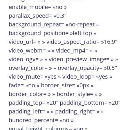
enable_mobile= »no »
parallax_speed= »0.3″
background_repeat= »no-repeat »
background_position= »left top »
video_url= » » video_aspect_ratio= »16:9″
video_webm= » » video_mp4= » »
video_ogv= » » video_preview_image= » »
overlay_color= » » overlay_opacity= »0.5″
video_mute= »yes » video_loop= »yes »
fade= »no » border_size= »0px »
border_color= » » border_style= » »
padding_top= »20″ padding_bottom= »20″
padding_left= » » padding_right= » »
hundred_percent= »no »
equal_height_columns= »no »