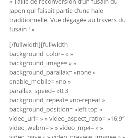
« Taille de reconversion d’un fusain du
Japon qui faisait partie d’une haie
traditionnelle. Vue dégagée au travers du
fusain ! »
[/fullwidth][fullwidth
background_color= » »
background_image= » »
background_parallax= »none »
enable_mobile= »no »
parallax_speed= »0.3″
background_repeat= »no-repeat »
background_position= »left top »
video_url= » » video_aspect_ratio= »16:9″
video_webm= » » video_mp4= » »
video_ogv= » » video_preview_image= » »