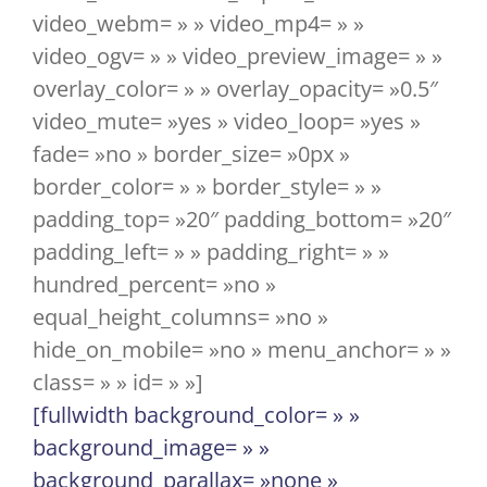
video_webm= » » video_mp4= » »
video_ogv= » » video_preview_image= » »
overlay_color= » » overlay_opacity= »0.5″
video_mute= »yes » video_loop= »yes »
fade= »no » border_size= »0px »
border_color= » » border_style= » »
padding_top= »20″ padding_bottom= »20″
padding_left= » » padding_right= » »
hundred_percent= »no »
equal_height_columns= »no »
hide_on_mobile= »no » menu_anchor= » »
class= » » id= » »]
[fullwidth background_color= » »
background_image= » »
background_parallax= »none »